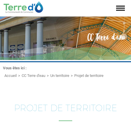
Affich
la
naviga
CC Terre d'eau
Vous êtes ici :
Accueil
CC Terre d'eau
Un territoire
Projet de territoire
PROJET DE TERRITOIRE