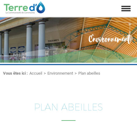
Affich
la
naviga
Environnement
Vous êtes ici :
Accueil
Environnement
Plan abeilles
PLAN ABEILLES