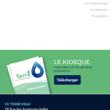
Le compostage
Le réemploi
Poulaillers
LE KIOSQUE
Venez découvrir les dernières
publications
Télécharger
CC TERRE D'EAU
58 Rue des Anciennes Halles