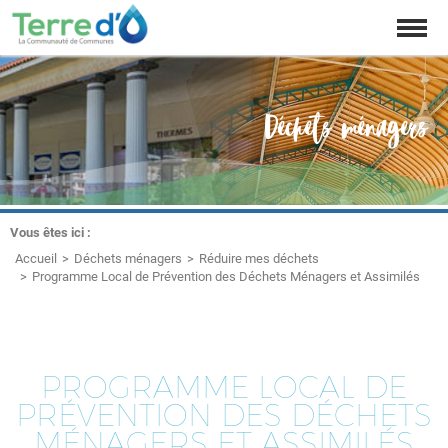
Affich
la
naviga
Déchets ménagers
Vous êtes ici :
Accueil
Déchets ménagers
Réduire mes déchets
Programme Local de Prévention des Déchets Ménagers et Assimilés
PROGRAMME LOCAL DE
PRÉVENTION DES DÉCHETS
MÉNAGERS ET ASSIMILÉS