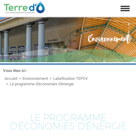
Affich
la
naviga
Environnement
Vous êtes ici :
Accueil
Environnement
Labellisation TEPCV
Le programme d'économies d'énergie
LE PROGRAMME
D'ÉCONOMIES D'ÉNERGIE