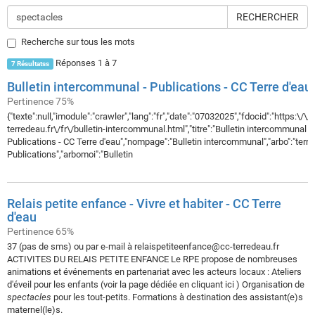
RECHERCHER
Recherche sur tous les mots
Réponses 1 à 7
7 Résultatss
Bulletin intercommunal - Publications - CC Terre d'eau
Pertinence 75%
{"texte":null,"imodule":"crawler","lang":"fr","date":"07032025","fdocid":"https:\/
terredeau.fr\/fr\/bulletin-intercommunal.html","titre":"Bulletin intercommunal -
Publications - CC Terre d'eau","nompage":"Bulletin intercommunal","arbo":"terre
Publications","arbomoi":"Bulletin
Relais petite enfance - Vivre et habiter - CC Terre
d'eau
Pertinence 65%
37 (pas de sms) ou par e-mail à relaispetiteenfance@cc-terredeau.fr
ACTIVITES DU RELAIS PETITE ENFANCE Le RPE propose de nombreuses
animations et événements en partenariat avec les acteurs locaux : Ateliers
d'éveil pour les enfants (voir la page dédiée en cliquant ici ) Organisation de
spectacles
pour les tout-petits. Formations à destination des assistant(e)s
maternel(le)s.