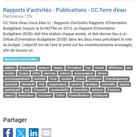
Rapports d'activités - Publications - CC Terre d'eau
Pertinence 15%
CC Terre d'eau Vous êtes ici : Rapports d'activités Rapports d'Orientation
Budgétaire Depuis la loi NOTRe en 2015, un Rapport d'Orientation
Budgétaire (ROB) doit être réalisé chaque année, et doit donner lieu à un
Débat d'Orientation Budgétaire (DOB) dans les deux mois précédant le vote
du budget. L'objectif est de faire le point sur les investissements envisagés,
afin de trouver un
Recherche apparentées :
ateliers
disponible
acteurs
réseau
formation
lien
travail
différents
jeu
modes
locaux
offre
services
actions
accompagner
temps
accompagnement
activités
mise
soutien
phase
publique
d'aménagement
domicile
demande
ccte
organisation
service
stratégie
culturelle
espace
participatif
aux
d'accueil
contrexéville
diversifiés
enfance
d'actions
cœurs
destination
circulaire
l'offre
diversification
politiques
Partager