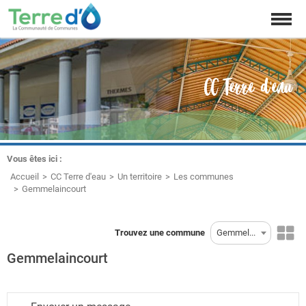
Affich
la
naviga
CC Terre d'eau
Vous êtes ici :
Accueil
CC Terre d'eau
Un territoire
Les communes
Gemmelaincourt
Trouvez une commune
Gemmelaincourt
Gemmelaincourt