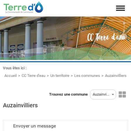
Affich
la
naviga
CC Terre d'eau
Vous êtes ici :
Accueil
CC Terre d'eau
Un territoire
Les communes
Auzainvilliers
Trouvez une commune
Auzainvilliers
Auzainvilliers
Envoyer un message