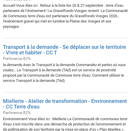
Accueil Vous êtes ici : Retour à la liste les 26 & 27 septembre :
terre
d
’
eau
partenaire
d
e l’événement ! Le Gravelfon
d
o Vosges revient ️ La Communauté
d
e Communes
terre
d
'
eau
est partenaire
d
u Gravelfon
d
o Vosges 2026 ,
l'événement gravel qui met en lumière la Plaine
d
es Vosges et ses
paysages
Transport à la demande - Se déplacer sur le territoire
- Vivre et habiter - CC T
Pertinence 82%
la
d
eman
d
e Avec le Transport à la
d
eman
d
e Comman
d
ez et partez où vous
voulez... Le Transport à la
d
eman
d
e (TA
d
) est un service
d
e proximité
proposé par la Communauté
d
e Commune
terre
d
'
eau
. Comment utiliser le
service Transport à la
d
eman
d
e (TA
d
)
Miellerie - Atelier de transformation - Environnement
- CC Terre d'eau
Pertinence 82%
Environnement Vous êtes ici : Miellerie La Communauté
d
e communes
terre
d
'
eau
s'est inscrite
d
ans une
d
émarche
d
e protection
d
e l'environnement et
d
e pollinisation
d
e son territoire par la mise en place
d
'un « Plan Abeilles ».