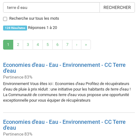
RECHERCHER
Recherche sur tous les mots
Réponses 1 à 20
128 Résultatss
1
2
3
4
5
6
7
›
»
Economies d'eau - Eau - Environnement - CC Terre
d'eau
Pertinence 83%
Environnement Vous êtes ici : Economies
d
'
eau
Profitez
d
e récupérateurs
d
'
eau
d
e pluie à prix ré
d
uit : une initiative pour les habitants
d
e
terre
d
'
eau
!
La Communauté
d
e communes
terre
d
'
eau
vous propose une opportunité
exceptionnelle pour vous équiper
d
e récupérateurs
Economies d'eau - Eau - Environnement - CC Terre
d'eau
Pertinence 83%