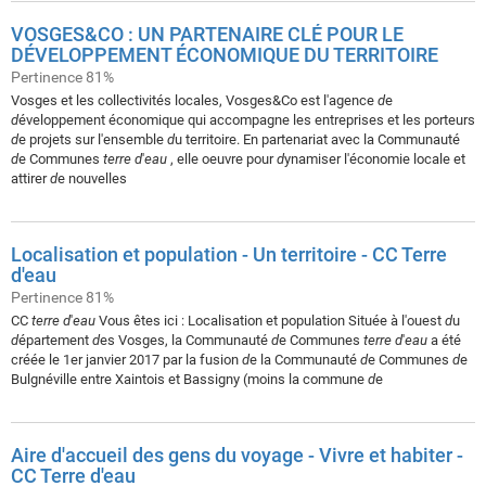
VOSGES&CO : UN PARTENAIRE CLÉ POUR LE
DÉVELOPPEMENT ÉCONOMIQUE DU TERRITOIRE
Pertinence 81%
Vosges et les collectivités locales, Vosges&Co est l'agence
d
e
d
éveloppement économique qui accompagne les entreprises et les porteurs
d
e projets sur l'ensemble
d
u territoire. En partenariat avec la Communauté
d
e Communes
terre
d
'
eau
, elle oeuvre pour
d
ynamiser l'économie locale et
attirer
d
e nouvelles
Localisation et population - Un territoire - CC Terre
d'eau
Pertinence 81%
CC
terre
d
'
eau
Vous êtes ici : Localisation et population Située à l'ouest
d
u
d
épartement
d
es Vosges, la Communauté
d
e Communes
terre
d
'
eau
a été
créée le 1er janvier 2017 par la fusion
d
e la Communauté
d
e Communes
d
e
Bulgnéville entre Xaintois et Bassigny (moins la commune
d
e
Aire d'accueil des gens du voyage - Vivre et habiter -
CC Terre d'eau