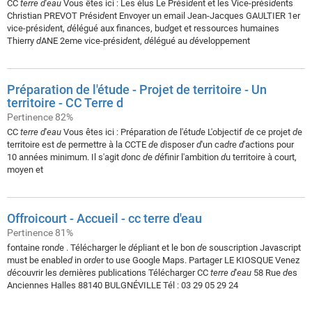
CC
terre
d
'
eau
Vous êtes ici : Les élus Le Prési
d
ent et les Vice-prési
d
ents
Christian PREVOT Prési
d
ent Envoyer un email Jean-Jacques GAULTIER 1er
vice-prési
d
ent,
d
élégué aux finances, bu
d
get et ressources humaines
Thierry
d
ANE 2eme vice-prési
d
ent,
d
élégué au
d
éveloppement
Préparation de l'étude - Projet de territoire - Un
territoire - CC Terre d
Pertinence 82%
CC
terre
d
'
eau
Vous êtes ici : Préparation
d
e l'étu
d
e L'objectif
d
e ce projet
d
e
territoire est
d
e permettre à la CCTE
d
e
d
isposer
d
'un ca
d
re
d
'actions pour
10 années minimum. Il s'agit
d
onc
d
e
d
éfinir l'ambition
d
u territoire à court,
moyen et
Offroicourt - Accueil - cc terre d'eau
Pertinence 81%
fontaine ron
d
e . Télécharger le
d
épliant et le bon
d
e souscription Javascript
must be enable
d
in or
d
er to use Google Maps. Partager LE KIOSQUE Venez
d
écouvrir les
d
ernières publications Télécharger CC
terre
d
'
eau
58 Rue
d
es
Anciennes Halles 88140 BULGNÉVILLE Tél : 03 29 05 29 24