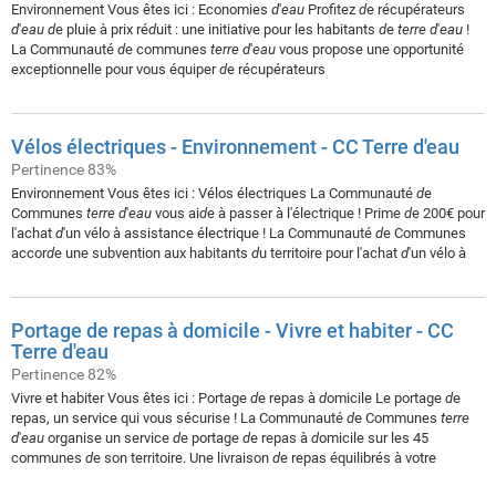
Environnement Vous êtes ici : Economies
d
'
eau
Profitez
d
e récupérateurs
d
'
eau
d
e pluie à prix ré
d
uit : une initiative pour les habitants
d
e
terre
d
'
eau
!
La Communauté
d
e communes
terre
d
'
eau
vous propose une opportunité
exceptionnelle pour vous équiper
d
e récupérateurs
Vélos électriques - Environnement - CC Terre d'eau
Pertinence 83%
Environnement Vous êtes ici : Vélos électriques La Communauté
d
e
Communes
terre
d
'
eau
vous ai
d
e à passer à l'électrique ! Prime
d
e 200€ pour
l'achat
d
'un vélo à assistance électrique ! La Communauté
d
e Communes
accor
d
e une subvention aux habitants
d
u territoire pour l'achat
d
'un vélo à
Portage de repas à domicile - Vivre et habiter - CC
Terre d'eau
Pertinence 82%
Vivre et habiter Vous êtes ici : Portage
d
e repas à
d
omicile Le portage
d
e
repas, un service qui vous sécurise ! La Communauté
d
e Communes
terre
d
'
eau
organise un service
d
e portage
d
e repas à
d
omicile sur les 45
communes
d
e son territoire. Une livraison
d
e repas équilibrés à votre