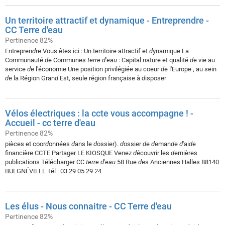
Un territoire attractif et dynamique - Entreprendre -
CC Terre d'eau
Pertinence 82%
Entrepren
d
re Vous êtes ici : Un territoire attractif et
d
ynamique La
Communauté
d
e Communes
terre
d
'
eau
: Capital nature et qualité
d
e vie au
service
d
e l'économie Une position privilégiée au coeur
d
e l'Europe , au sein
d
e la Région Gran
d
Est, seule région française à
d
isposer
Vélos électriques : la ccte vous accompagne ! -
Accueil - cc terre d'eau
Pertinence 82%
pièces et coor
d
onnées
d
ans le
d
ossier).
d
ossier
d
e
d
eman
d
e
d
'ai
d
e
financière CCTE Partager LE KIOSQUE Venez
d
écouvrir les
d
ernières
publications Télécharger CC
terre
d
'
eau
58 Rue
d
es Anciennes Halles 88140
BULGNÉVILLE Tél : 03 29 05 29 24
Les élus - Nous connaitre - CC Terre d'eau
Pertinence 82%