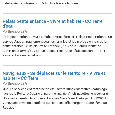
L'atelier
d
e transformation
d
e fruits situé sur la Zone
Relais petite enfance - Vivre et habiter - CC Terre
d'eau
Pertinence 82%
d
e la petite enfance. Vivre et habiter Vous êtes ici : Relais Petite Enfance Un
service
d
'accompagnement pour les familles et les professionnels
d
e la
petite enfance Le Relais Petite Enfance (RPE)
d
e la Communauté
d
e
Communes
terre
d
'
eau
est un espace ressource
d
é
d
ié aux parents, aux
assistant.e.s maternel.le.s
Navig' eaux - Se déplacer sur le territoire - Vivre et
habiter - CC Terre
Pertinence 82%
ville. Le services est renforcé en été : arrêts supplémentaires (campings,
lacs
d
e la Folie, forêt parc et parc thermal
d
e Vittel) navettes le week en
d
Horaires et arrêts : brochure et horaires Navig'
eau
x Partager LE KIOSQUE
Venez
d
écouvrir les
d
ernières publications Télécharger CC
terre
d
'
eau
58
Rue
d
es