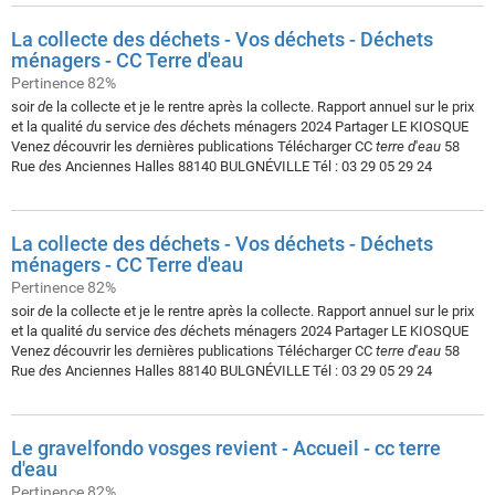
La collecte des déchets - Vos déchets - Déchets
ménagers - CC Terre d'eau
Pertinence 82%
soir
d
e la collecte et je le rentre après la collecte. Rapport annuel sur le prix
et la qualité
d
u service
d
es
d
échets ménagers 2024 Partager LE KIOSQUE
Venez
d
écouvrir les
d
ernières publications Télécharger CC
terre
d
'
eau
58
Rue
d
es Anciennes Halles 88140 BULGNÉVILLE Tél : 03 29 05 29 24
La collecte des déchets - Vos déchets - Déchets
ménagers - CC Terre d'eau
Pertinence 82%
soir
d
e la collecte et je le rentre après la collecte. Rapport annuel sur le prix
et la qualité
d
u service
d
es
d
échets ménagers 2024 Partager LE KIOSQUE
Venez
d
écouvrir les
d
ernières publications Télécharger CC
terre
d
'
eau
58
Rue
d
es Anciennes Halles 88140 BULGNÉVILLE Tél : 03 29 05 29 24
Le gravelfondo vosges revient - Accueil - cc terre
d'eau
Pertinence 82%