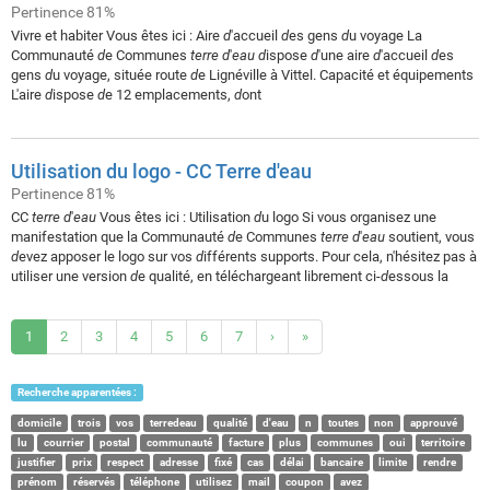
Pertinence 81%
Vivre et habiter Vous êtes ici : Aire
d
'accueil
d
es gens
d
u voyage La
Communauté
d
e Communes
terre
d
'
eau
d
ispose
d
'une aire
d
'accueil
d
es
gens
d
u voyage, située route
d
e Lignéville à Vittel. Capacité et équipements
L'aire
d
ispose
d
e 12 emplacements,
d
ont
Utilisation du logo - CC Terre d'eau
Pertinence 81%
CC
terre
d
'
eau
Vous êtes ici : Utilisation
d
u logo Si vous organisez une
manifestation que la Communauté
d
e Communes
terre
d
'
eau
soutient, vous
d
evez apposer le logo sur vos
d
ifférents supports. Pour cela, n'hésitez pas à
utiliser une version
d
e qualité, en téléchargeant librement ci-
d
essous la
1
2
3
4
5
6
7
›
»
Recherche apparentées :
domicile
trois
vos
terredeau
qualité
d'eau
n
toutes
non
approuvé
lu
courrier
postal
communauté
facture
plus
communes
oui
territoire
justifier
prix
respect
adresse
fixé
cas
délai
bancaire
limite
rendre
prénom
réservés
téléphone
utilisez
mail
coupon
avez